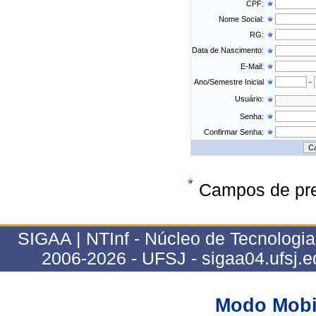
CPF:
Nome Social:
RG:
Data de Nascimento:
E-Mail:
Ano/Semestre Inicial
-
Usuário:
Senha:
Confirmar Senha:
Campos de pre
SIGAA | NTInf - Núcleo de Tecnologi
2006-2026 - UFSJ - sigaa04.ufsj.e
Modo Mobi