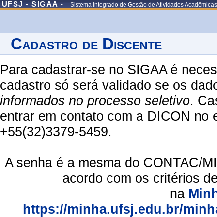
UFSJ - SIGAA -
Sistema Integrado de Gestão de Atividades Acadêmicas
Cadastro de Discente
Para cadastrar-se no SIGAA é necess
cadastro só será validado se os dad
informados no processo seletivo
. Ca
entrar em contato com a DICON no em
+55(32)3379-5459.
A senha é a mesma do CONTAC/MIN
acordo com os critérios d
na
Min
https://minha.ufsj.edu.br/minh