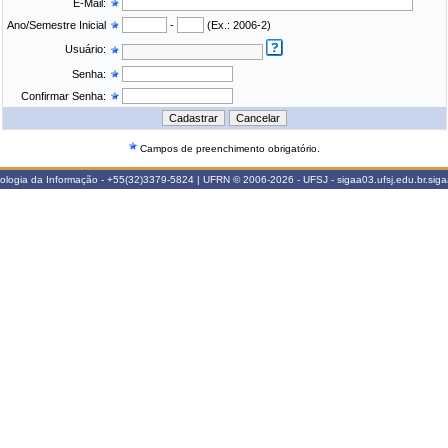
E-Mail:
Ano/Semestre Inicial
-
(Ex.: 2006-2)
Usuário:
Senha:
Confirmar Senha:
Campos de preenchimento obrigatório.
nologia da Informação - +55(32)3379-5824 | UFRN © 2006-2026 - UFSJ - sigaa03.ufsj.edu.br.sig