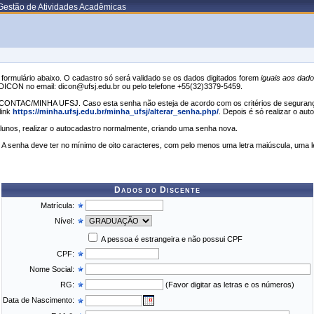
Gestão de Atividades Acadêmicas
formulário abaixo. O cadastro só será validado se os dados digitados forem
iguais aos dado
 DICON no email: dicon@ufsj.edu.br ou pelo telefone +55(32)3379-5459.
ONTAC/MINHA UFSJ. Caso esta senha não esteja de acordo com os critérios de segurança
link
https://minha.ufsj.edu.br/minha_ufsj/alterar_senha.php/
. Depois é só realizar o au
ealizar o autocadastro normalmente, criando uma senha nova.
enha deve ter no mínimo de oito caracteres, com pelo menos uma letra maiúscula, uma l
Dados do Discente
Matrícula:
Nível:
A pessoa é estrangeira e não possui CPF
CPF:
Nome Social:
RG:
(Favor digitar as letras e os números)
Data de Nascimento: