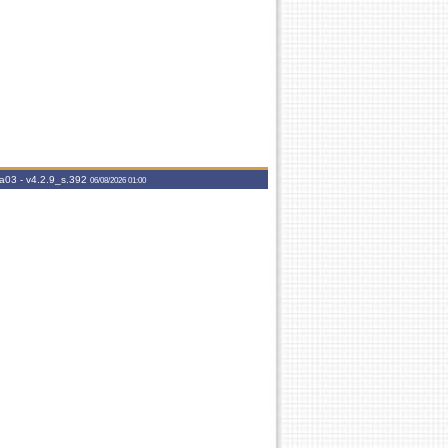
aa03 -
v4.2.9_s.392
06/08/2026 01:00