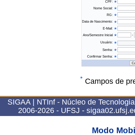
CPF:
Nome Social:
RG:
Data de Nascimento:
E-Mail:
Ano/Semestre Inicial
-
Usuário:
Senha:
Confirmar Senha:
Campos de pre
SIGAA | NTInf - Núcleo de Tecnologi
2006-2026 - UFSJ - sigaa02.ufsj.e
Modo Mobi