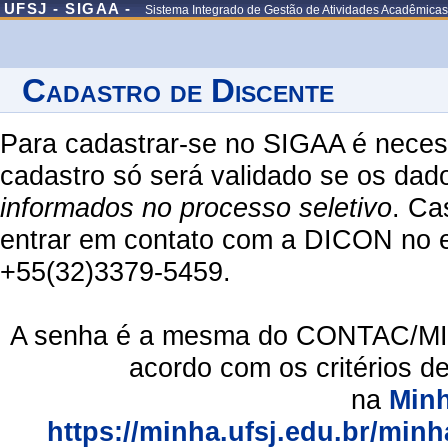
UFSJ - SIGAA -
Sistema Integrado de Gestão de Atividades Acadêmicas
Cadastro de Discente
Para cadastrar-se no SIGAA é necess
cadastro só será validado se os dad
informados no processo seletivo
. Ca
entrar em contato com a DICON no em
+55(32)3379-5459.
A senha é a mesma do CONTAC/MIN
acordo com os critérios d
na
Min
https://minha.ufsj.edu.br/minh