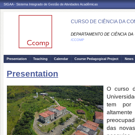
SIGAA - Sistema Integrado de Gestão de Atividades Acadêmicas
CURSO DE CIÊNCIA DA C
DEPARTAMENTO DE CIÊNCIA DA
/CCOMP
Presentation
Teaching
Calendar
Course Pedagogical Project
News
Presentation
O curso 
Universida
tem por o
altament
preocupad
das novas