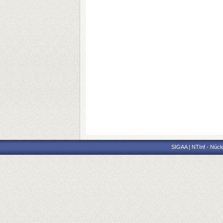
SIGAA | NTInf - Núcl