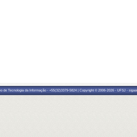
eo de Tecnologia da Informação - +55(32)3379-5824 | Copyright © 2006-2026 - UFSJ - sigaa0