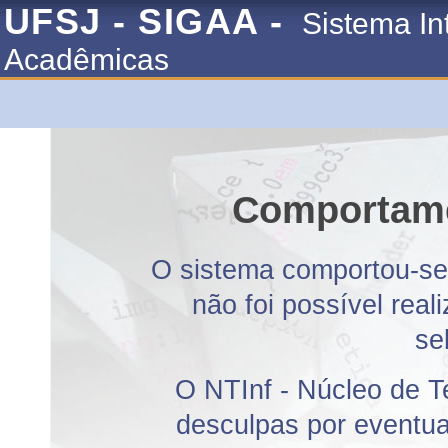
UFSJ - SIGAA -
Sistema In
Acadêmicas
Comportame
O sistema comportou-se 
não foi possível rea
se
O NTInf - Núcleo de T
desculpas por eventuai