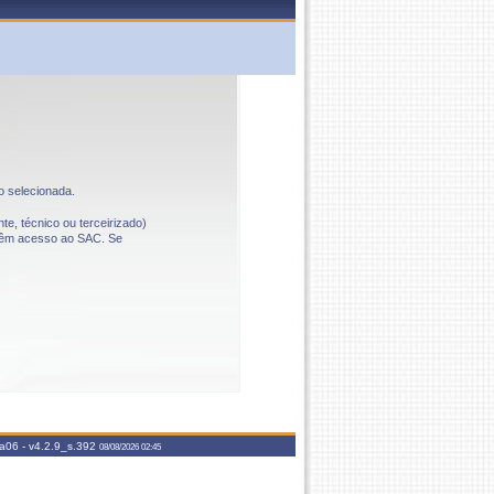
o selecionada.
te, técnico ou terceirizado)
o têm acesso ao SAC. Se
aa06 -
v4.2.9_s.392
08/08/2026 02:45