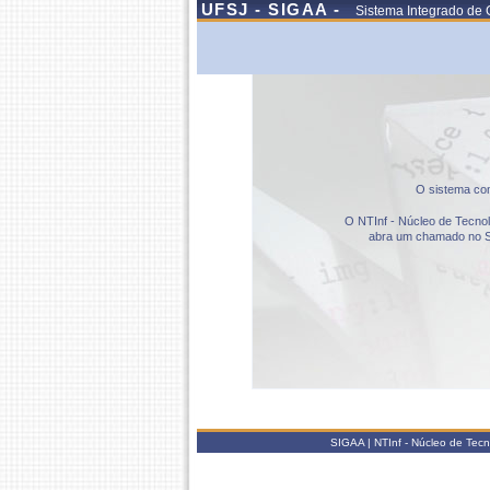
UFSJ - SIGAA -
Sistema Integrado de 
O sistema com
O NTInf - Núcleo de Tecnolo
abra um chamado no S
SIGAA | NTInf - Núcleo de Tec