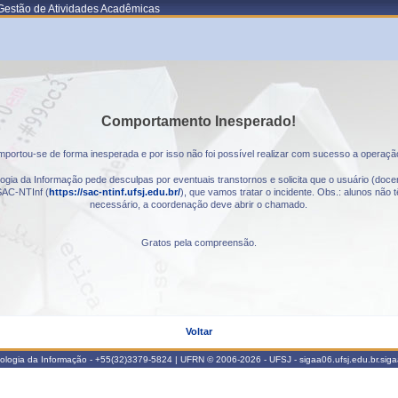
Gestão de Atividades Acadêmicas
Comportamento Inesperado!
portou-se de forma inesperada e por isso não foi possível realizar com sucesso a operaçã
gia da Informação pede desculpas por eventuais transtornos e solicita que o usuário (docen
AC-NTInf (
https://sac-ntinf.ufsj.edu.br/
), que vamos tratar o incidente. Obs.: alunos nã
necessário, a coordenação deve abrir o chamado.
Gratos pela compreensão.
Voltar
nologia da Informação - +55(32)3379-5824 | UFRN © 2006-2026 - UFSJ - sigaa06.ufsj.edu.br.sig