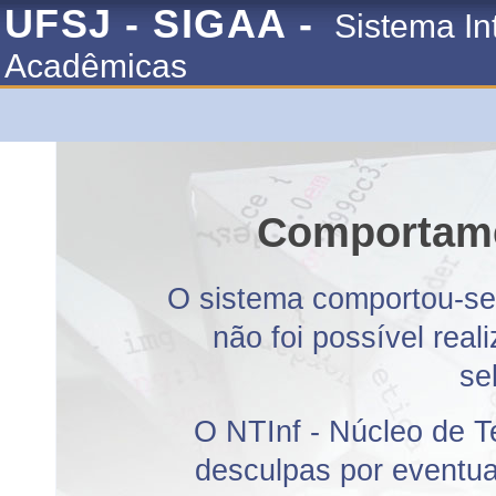
UFSJ - SIGAA -
Sistema In
Acadêmicas
Comportame
O sistema comportou-se 
não foi possível rea
se
O NTInf - Núcleo de T
desculpas por eventuai