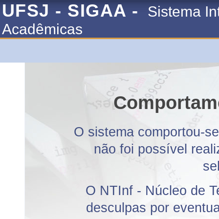
UFSJ - SIGAA -
Sistema In
Acadêmicas
Comportame
O sistema comportou-se 
não foi possível rea
se
O NTInf - Núcleo de T
desculpas por eventuai