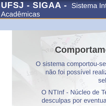
UFSJ - SIGAA -
Sistema In
Acadêmicas
Comportame
O sistema comportou-se 
não foi possível rea
se
O NTInf - Núcleo de T
desculpas por eventuai