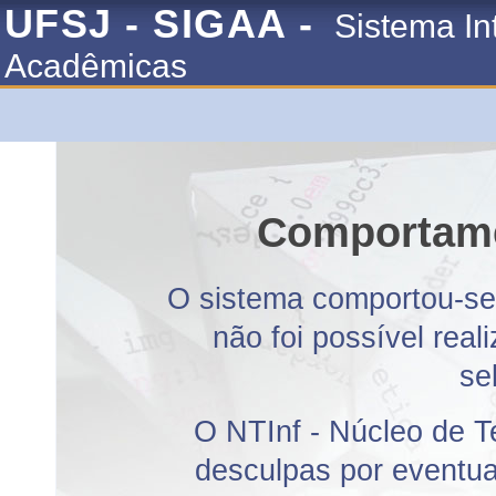
UFSJ - SIGAA -
Sistema In
Acadêmicas
Comportame
O sistema comportou-se 
não foi possível rea
se
O NTInf - Núcleo de T
desculpas por eventuai