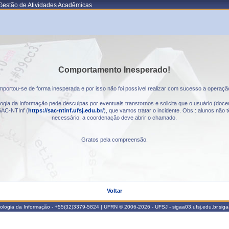
Gestão de Atividades Acadêmicas
Comportamento Inesperado!
portou-se de forma inesperada e por isso não foi possível realizar com sucesso a operaçã
gia da Informação pede desculpas por eventuais transtornos e solicita que o usuário (docen
AC-NTInf (
https://sac-ntinf.ufsj.edu.br/
), que vamos tratar o incidente. Obs.: alunos nã
necessário, a coordenação deve abrir o chamado.
Gratos pela compreensão.
Voltar
nologia da Informação - +55(32)3379-5824 | UFRN © 2006-2026 - UFSJ - sigaa03.ufsj.edu.br.sig