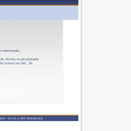
o selecionada.
te, técnico ou terceirizado)
o têm acesso ao SAC. Se
aa03 -
v4.2.9_s.392
08/08/2026 08:20