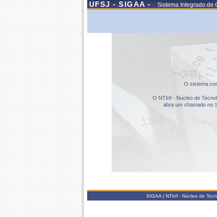
UFSJ - SIGAA -
Sistema Integrado de 
O sistema com
O NTInf - Núcleo de Tecnolo
abra um chamado no S
SIGAA | NTInf - Núcleo de Tec