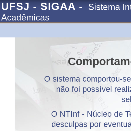
UFSJ - SIGAA -
Sistema In
Acadêmicas
Comportame
O sistema comportou-se 
não foi possível rea
se
O NTInf - Núcleo de T
desculpas por eventuai