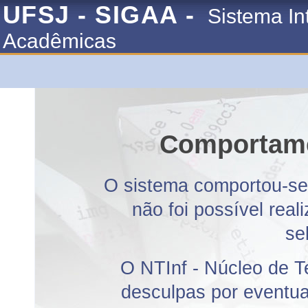
UFSJ - SIGAA -
Sistema In
Acadêmicas
Comportame
O sistema comportou-se 
não foi possível rea
se
O NTInf - Núcleo de T
desculpas por eventuai