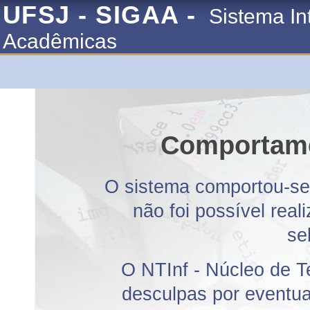
UFSJ - SIGAA -
Sistema In
Acadêmicas
Comportame
O sistema comportou-se 
não foi possível rea
se
O NTInf - Núcleo de T
desculpas por eventuai