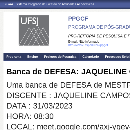
SIGAA - Sistema Integrado de Gestão de Atividades Acadêmicas
PPGCF
PROGRAMA DE PÓS-GRAD
PRÓ-REITORIA DE PESQUISA E
E-mail:
Não informado
http://www.ufsj.edu.br//ppgcf
Programa
Ensino
Projetos de Pesquisa
Calendário
Processos Selet
Banca de DEFESA: JAQUELIN
Uma banca de DEFESA de MESTRAD
DISCENTE : JAQUELINE CAMPO
DATA : 31/03/2023
HORA: 08:30
LOCAL: meet.google.com/axj-ygev