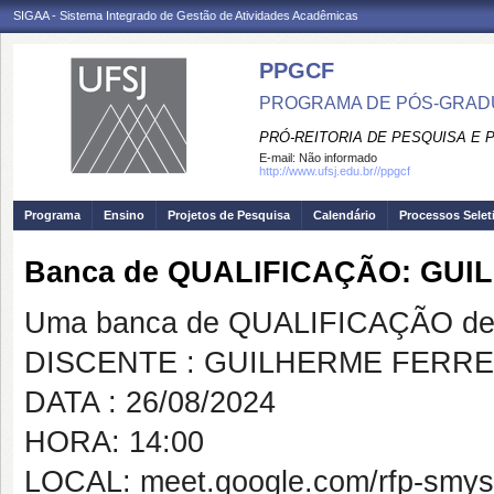
SIGAA - Sistema Integrado de Gestão de Atividades Acadêmicas
PPGCF
PROGRAMA DE PÓS-GRAD
PRÓ-REITORIA DE PESQUISA E
E-mail:
Não informado
http://www.ufsj.edu.br//ppgcf
Programa
Ensino
Projetos de Pesquisa
Calendário
Processos Selet
Banca de QUALIFICAÇÃO: GU
Uma banca de QUALIFICAÇÃO de 
DISCENTE : GUILHERME FERR
DATA : 26/08/2024
HORA: 14:00
LOCAL: meet.google.com/rfp-smys