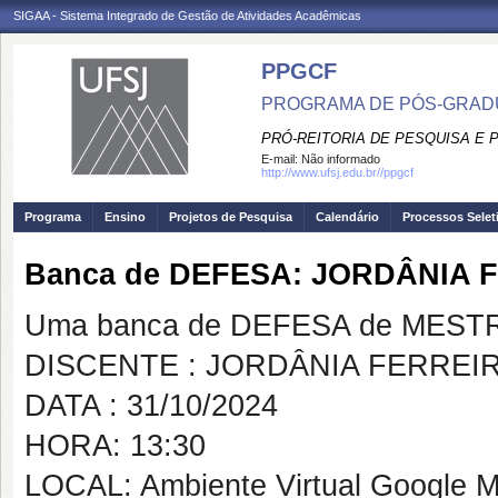
SIGAA - Sistema Integrado de Gestão de Atividades Acadêmicas
PPGCF
PROGRAMA DE PÓS-GRAD
PRÓ-REITORIA DE PESQUISA E
E-mail:
Não informado
http://www.ufsj.edu.br//ppgcf
Programa
Ensino
Projetos de Pesquisa
Calendário
Processos Selet
Banca de DEFESA: JORDÂNIA 
Uma banca de DEFESA de MESTRAD
DISCENTE : JORDÂNIA FERREI
DATA : 31/10/2024
HORA: 13:30
LOCAL: Ambiente Virtual Google 