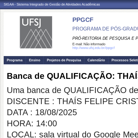
SIGAA - Sistema Integrado de Gestão de Atividades Acadêmicas
PPGCF
PROGRAMA DE PÓS-GRAD
PRÓ-REITORIA DE PESQUISA E
E-mail:
Não informado
http://www.ufsj.edu.br//ppgcf
Programa
Ensino
Projetos de Pesquisa
Calendário
Processos Selet
Banca de QUALIFICAÇÃO: THAÍ
Uma banca de QUALIFICAÇÃO de 
DISCENTE : THAÍS FELIPE CRI
DATA : 18/08/2025
HORA: 14:00
LOCAL: sala virtual do Google Mee