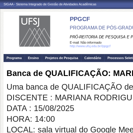
SIGAA - Sistema Integrado de Gestão de Atividades Acadêmicas
PPGCF
PROGRAMA DE PÓS-GRAD
PRÓ-REITORIA DE PESQUISA E
E-mail:
Não informado
http://www.ufsj.edu.br//ppgcf
Programa
Ensino
Projetos de Pesquisa
Calendário
Processos Selet
Banca de QUALIFICAÇÃO: MA
Uma banca de QUALIFICAÇÃO de 
DISCENTE : MARIANA RODRIG
DATA : 15/08/2025
HORA: 14:00
LOCAL: sala virtual do Google Mee