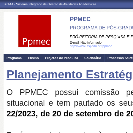
SIGAA - Sistema Integrado de Gestão de Atividades Acadêmicas
PPMEC
PROGRAMA DE PÓS-GRAD
PRÓ-REITORIA DE PESQUISA E
E-mail:
Não informado
http://www.ufsj.edu.br//ppmec
Programa
Ensino
Projetos de Pesquisa
Calendário
Processos Selet
Planejamento Estratégi
O PPMEC possui comissão per
situacional e tem pautado os seu
22/2023, de 20 de setembro de 2