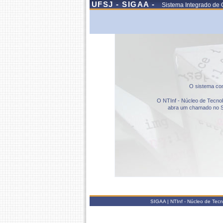
UFSJ - SIGAA -
Sistema Integrado de 
O sistema com
O NTInf - Núcleo de Tecnolo
abra um chamado no S
SIGAA | NTInf - Núcleo de Tec