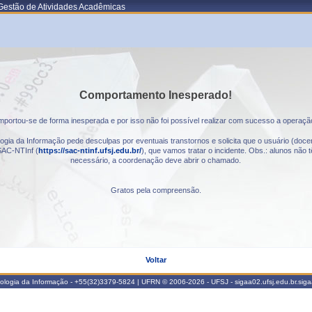
Gestão de Atividades Acadêmicas
Comportamento Inesperado!
portou-se de forma inesperada e por isso não foi possível realizar com sucesso a operaçã
gia da Informação pede desculpas por eventuais transtornos e solicita que o usuário (docen
AC-NTInf (
https://sac-ntinf.ufsj.edu.br/
), que vamos tratar o incidente. Obs.: alunos nã
necessário, a coordenação deve abrir o chamado.
Gratos pela compreensão.
Voltar
nologia da Informação - +55(32)3379-5824 | UFRN © 2006-2026 - UFSJ - sigaa02.ufsj.edu.br.sig