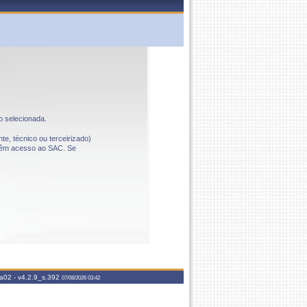
o selecionada.
te, técnico ou terceirizado)
o têm acesso ao SAC. Se
aa02 -
v4.2.9_s.392
07/08/2026 03:42