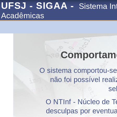
UFSJ - SIGAA -
Sistema In
Acadêmicas
Comportame
O sistema comportou-se 
não foi possível rea
se
O NTInf - Núcleo de T
desculpas por eventuai