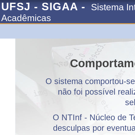
UFSJ - SIGAA -
Sistema In
Acadêmicas
Comportame
O sistema comportou-se 
não foi possível rea
se
O NTInf - Núcleo de T
desculpas por eventuai