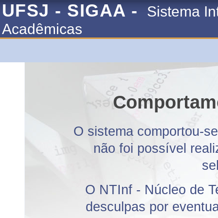
UFSJ - SIGAA -
Sistema In
Acadêmicas
Comportame
O sistema comportou-se 
não foi possível rea
se
O NTInf - Núcleo de T
desculpas por eventuai