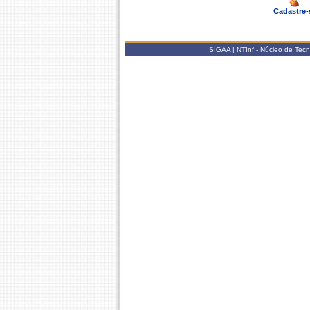
Cadastre-
SIGAA | NTInf - Núcleo de Tec