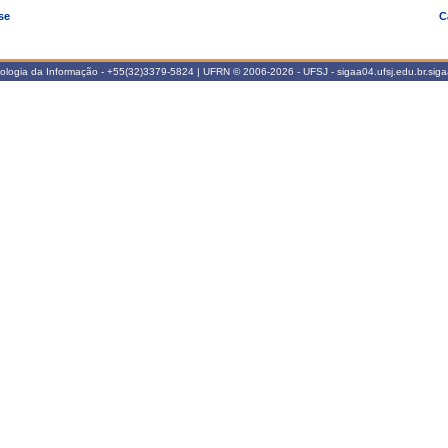
se
C
nologia da Informação - +55(32)3379-5824 | UFRN © 2006-2026 - UFSJ - sigaa04.ufsj.edu.br.sig