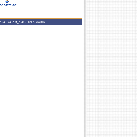
adastre-se
aa04 -
v4.2.9_s.392
07/08/2026 23:06