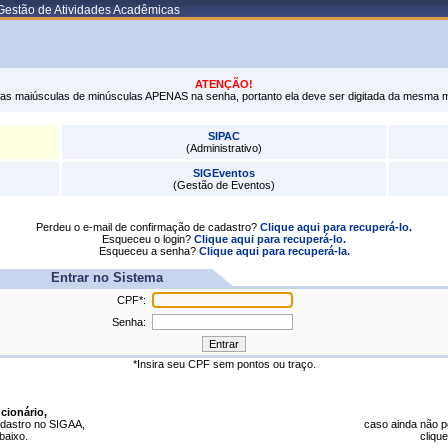
Gestão de Atividades Acadêmicas
ATENÇÃO!
tras maiúsculas de minúsculas APENAS na senha, portanto ela deve ser digitada da mesma 
SIPAC
(Administrativo)
SIGEventos
(Gestão de Eventos)
Perdeu o e-mail de confirmação de cadastro?
Clique aqui para recuperá-lo.
Esqueceu o login?
Clique aqui para recuperá-lo.
Esqueceu a senha?
Clique aqui para recuperá-la.
Entrar no Sistema
CPF*:
Senha:
*Insira seu CPF sem pontos ou traço.
cionário,
dastro no SIGAA,
caso ainda não 
abaixo.
clique