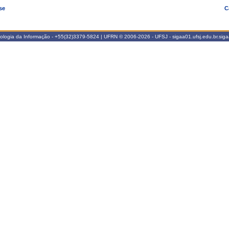
se
C
nologia da Informação - +55(32)3379-5824 | UFRN © 2006-2026 - UFSJ - sigaa01.ufsj.edu.br.sig