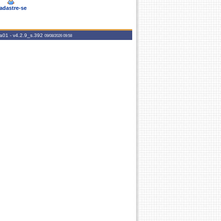
adastre-se
aa01 -
v4.2.9_s.392
09/08/2026 09:58