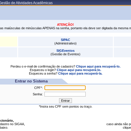
Gestão de Atividades Acadêmicas
ATENÇÃO!
tras maiúsculas de minúsculas APENAS na senha, portanto ela deve ser digitada da mesma 
SIPAC
(Administrativo)
SIGEventos
(Gestão de Eventos)
Perdeu o e-mail de confirmação de cadastro?
Clique aqui para recuperá-lo.
Esqueceu o login?
Clique aqui para recuperá-lo.
Esqueceu a senha?
Clique aqui para recuperá-la.
Entrar no Sistema
CPF*:
Senha:
*Insira seu CPF sem pontos ou traço.
cionário,
dastro no SIGAA,
caso ainda não 
abaixo.
clique