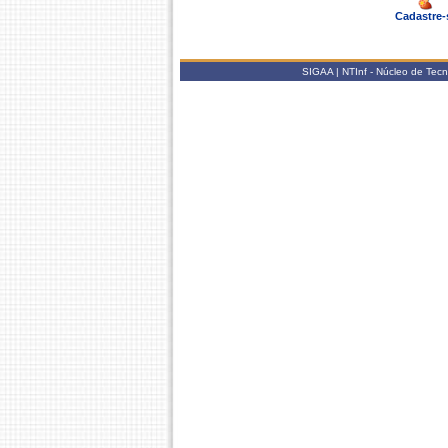
Cadastre-
SIGAA | NTInf - Núcleo de Tec