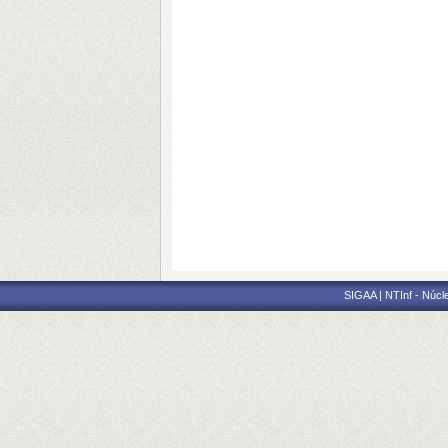
SIGAA | NTInf - Núcl