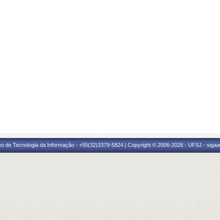
eo de Tecnologia da Informação - +55(32)3379-5824 | Copyright © 2006-2026 - UFSJ - sigaa0