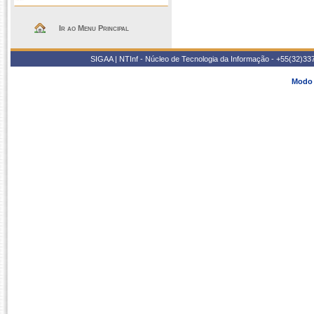
Ir ao Menu Principal
SIGAA | NTInf - Núcleo de Tecnologia da Informação - +55(32)33
Modo 