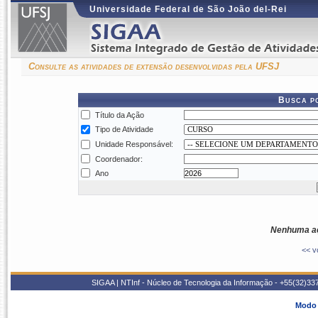
Universidade Federal de São João del-Rei
Consulte as atividades de extensão desenvolvidas pela UFSJ
Busca p
Título da Ação
Tipo de Atividade
Unidade Responsável:
Coordenador:
Ano
Nenhuma aç
<< v
SIGAA | NTInf - Núcleo de Tecnologia da Informação - +55(32)33
Modo 