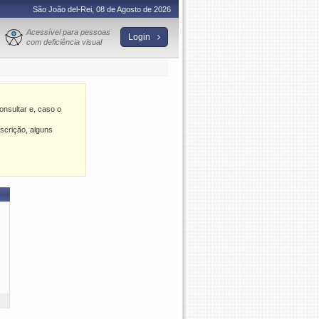
São João del-Rei, 08 de Agosto de 2026
Acessível para pessoas
Login
com deficiência visual
nsultar e, caso o
scrição, alguns