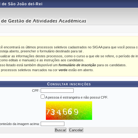
 de São João del-Rei
cê encontrará os últimos processos seletivos cadastrados no SIGAA para que você possa co
steja aberto, preencher o formulário destinado para tal .
sualizar as informações destes processos, como o curso a que ele se refere, o período de in
como editais e manuais) e as instruções aos candidatos.
sso listado está também disponível um
formulário de inscrição
para os candidatos.
 processos seletivos marcados na cor
verde
estão em aberto.
Consultar inscrições
CPF:
A pessoa é estrangeira e não possui CPF.
onteúdo da imagem acima: