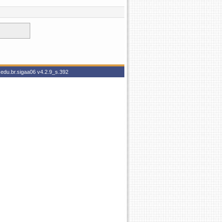
.edu.br.sigaa06
v4.2.9_s.392