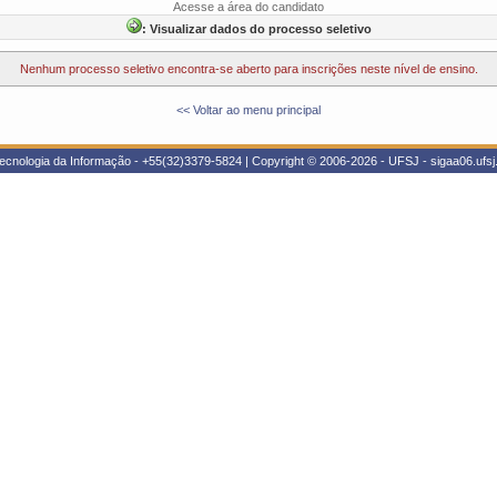
Acesse a área do candidato
: Visualizar dados do processo seletivo
Nenhum processo seletivo encontra-se aberto para inscrições neste nível de ensino.
<< Voltar ao menu principal
ecnologia da Informação - +55(32)3379-5824 | Copyright © 2006-2026 - UFSJ - sigaa06.ufsj