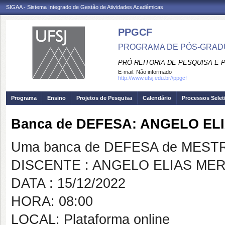
SIGAA - Sistema Integrado de Gestão de Atividades Acadêmicas
PPGCF
PROGRAMA DE PÓS-GRAD
PRÓ-REITORIA DE PESQUISA E
E-mail:
Não informado
http://www.ufsj.edu.br//ppgcf
Programa
Ensino
Projetos de Pesquisa
Calendário
Processos Selet
Banca de DEFESA: ANGELO EL
Uma banca de DEFESA de MESTRAD
DISCENTE : ANGELO ELIAS MER
DATA : 15/12/2022
HORA: 08:00
LOCAL: Plataforma online