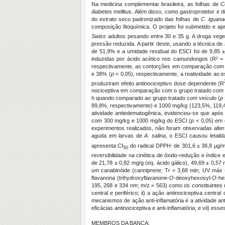
Na medicina complementar brasileira, as folhas de
C
diabetes mellitus. Além disso, como gastroprotetor e d
do extrato seco padronizado das folhas de
C. iguan
composição fitoquímica. O projeto foi submetido e
Swiss
adultos pesando entre 30 e 35 g. A droga veget
pressão reduzida. A partir deste, usando a técnica de
de 51,9% e a umidade residual do ESCI foi de 9,85 ±
induzidas por ácido acético nos camundongos (R² =
respectivamente, as contorções em comparação com o 
e 38% (
p
< 0,05), respectivamente, a reatividade ao
produziram efeito antinociceptivo dose dependente (R
nociceptiva em comparação com o grupo tratado com v
h quando comparado ao grupo tratado com veículo (
p
89,8%, respectivamente) e 1000 mg/kg (123,5%, 119,
atividade antiedematogênica, evidenciou-se que após 
com 300 mg/kg e 1000 mg/kg do ESCI (
p
< 0,05) em 
experimentos realizados, não foram observadas alter
aguda em larvas de
A. salina
, o ESCI causou letalid
apresenta CI
do radical DPPH· de 301,6 ± 38,8 µg/m
50
reversibilidade na cinética de óxido-redução e índice 
de 21,78 ± 0,82 mg/g (eq. ácido gálico), 49,69 ± 0,5
um canabinóide (canniprene; Tr = 3,68 min; UV máx 
flavanona (trihydroxyflavanone-
O
-deoxyhexosyl-
O
-he
195, 268 e 334 nm; m/z = 563) como os constituintes m
central e periférico; ii) a ação antinociceptiva centra
mecanismos de ação anti-inflamatória é a atividade a
eficácias antinociceptiva e anti-inflamatória; e vii) ess
MEMBROS DA BANCA: