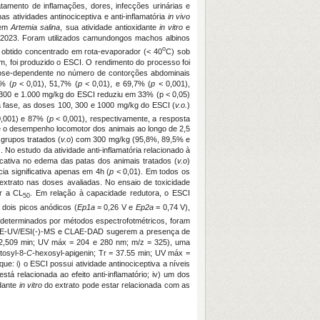
amento de inflamações, dores, infecções urinárias e
as atividades antinociceptiva e anti-inflamatória
in vivo
 em
Artemia salina
, sua atividade antioxidante
in vitro
e
/2023. Foram utilizados camundongos machos albinos
o
o obtido concentrado em rota-evaporador (< 40
C) sob
, foi produzido o ESCI. O rendimento do processo foi
e dose-dependente no número de contorções abdominais
9% (
p
< 0,01), 51,7% (
p
< 0,01), e 69,7% (
p
< 0,001),
 300 e 1.000 mg/kg do ESCI reduziu em 33% (p < 0,05)
a fase, as doses 100, 300 e 1000 mg/kg do ESCI (
v.o.
)
,001) e 87% (
p
< 0,001), respectivamente, a resposta
nte o desempenho locomotor dos animais ao longo de 2,5
 grupos tratados (
v.o
) com 300 mg/kg (95,8%, 89,5% e
. No estudo da atividade anti-inflamatória relacionado à
ficativa no edema das patas dos animais tratados (
v.o
)
a significativa apenas em 4h (
p
< 0,01). Em todos os
extrato nas doses avaliadas. No ensaio de toxicidade
r a CL
. Em relação à capacidade redutora, o ESCI
50
 dois picos anódicos (
Ep1a
= 0,26 V e
Ep2a
= 0,74 V),
is, determinados por métodos espectrofotmétricos, foram
de CLAE-UV/ESI(-)-MS e CLAE-DAD sugerem a presença de
 22,509 min; UV máx = 204 e 280 nm; m/z = 325), uma
tosyl-8-
C
-hexosyl-apigenin; Tr = 37.55 min; UV máx =
e: i) o ESCI possui atividade antinociceptiva a níveis
está relacionada ao efeito anti-inflamatório; iv) um dos
idante
in vitro
do extrato pode estar relacionada com as