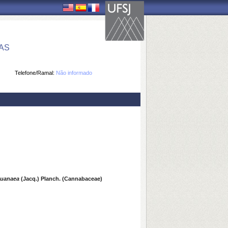
AS
Telefone/Ramal:
Não informado
guanaea
(Jacq.) Planch. (Cannabaceae)