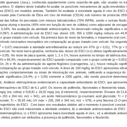
eltis iguanaea
(Jacq.), conhecida popularmente como esporão-de-galo, são usadas no trat
iurético. O objetivo deste trabalho foi avaliar os possíveis mecanismos de ação envolvidos n
aea
(ESCI) em modelos animais. Também foi avaliada a toxicidade aguda
in vivo
do ESCI
 aprovado pela Comissão de Ética em Uso de Animais (CEUA) sob número de protocolo 283
al das folhas foi percolada com mistura hidroalcóolica (70% INPM), sendo o extrato fluíd
spray drying
e leucina (45% m/m em função do teor de sólidos) como adjuvante de secagem
 0,34%. Na avaliação da atividade antinociceptiva, foi observado redução significativa 
 0,997). A administração oral do ESCI nas doses 100, 300 e 1000 mg/kg reduziu em 44,
grupo tratado com veículo. Na primeira fase do teste da formalina, o tratamento oral com
 estímulo nociceptivo neuropático em comparação ao grupo tratado com veículo. Na segund
2
= 0,67) relacionado à atividade anti-inflamatória ao reduzir em 47% (
p
< 0,01), 77% (
p
< 0
eículo. No teste barra giratória, nenhuma das doses do ESCI (
v.o
) afetou significativame
> 0,05). No teste de placa quente, após 1, 2 e 3 h, houve aumento no tempo de latência dos
4% e 89,3%, respectivamente) do ESCI quando comparado com o grupo controle (
p
< 0,001)
1h, 2h e 4h da administração do agente flogístico (carragenina,
i.p
.), houve redução signi
comparação ao grupo tratado com veículo. A dose de 100 mg/kg do ESCI apresentou eficáci
ações comportamentais ou sinais de intoxicação nos animais, ratificando a segurança do 
ade significativa (19,4%,
p
< 0,05) somente a 1000 µg/mL, não sendo possível determina
L. Análises eletroquímicas evidenciaram a capacidade antioxidante do ESCI, que apresenta
eletroquímico do ESCI de 6,1 μA/V. Os teores de polifenóis, flavonoides e fitoesteróis tota
7 mg/g (eq. rutina) e 518,81 ± 18,02 mg/g (eq. β-sitosterol), respectivamente. Ensaios 
= 201 e 264 nm; m/z = 341), um ácido hidroxicinâmico (p-coumaric acid glucoside; Tr =
xoside; Tr = 35,93 min; UV máx = 205, 268 e 344 nm; m/z = 579), e uma flavona (2-
O
-pen
ajoritários do ESCI. Com base nos resultados obtidos até o momento é possível concluir qu
l do ESCI não está relacionada a atividade sedativa; iii) a atividade antinociceptiva do ESCI 
ntiedematogênica; v) o ESCI apresenta baixa toxicidade aguda
in vivo
.; vi) a atividade antiox
es efeitos podem ser atribuídos a presença de polifenóis, flavonoides e fitosteróis.