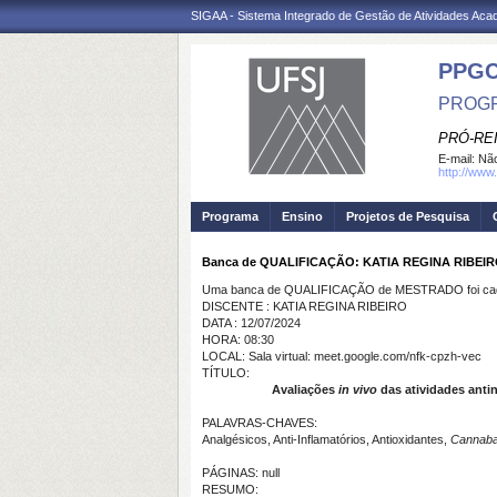
SIGAA - Sistema Integrado de Gestão de Atividades Ac
PPG
PROGR
PRÓ-RE
E-mail:
Não
http://www.
Programa
Ensino
Projetos de Pesquisa
Banca de QUALIFICAÇÃO: KATIA REGINA RIBEI
Uma banca de QUALIFICAÇÃO de MESTRADO foi cada
DISCENTE : KATIA REGINA RIBEIRO
DATA : 12/07/2024
HORA: 08:30
LOCAL: Sala virtual: meet.google.com/nfk-cpzh-vec
TÍTULO:
Avaliações
in vivo
das atividades antin
PALAVRAS-CHAVES:
Analgésicos, Anti-Inflamatórios, Antioxidantes,
Cannab
PÁGINAS: null
RESUMO: