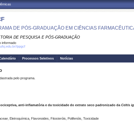
adêmicas
CF
AMA DE PÓS-GRADUAÇÃO EM CIÊNCIAS FARMACÊUTIC
ITORIA DE PESQUISA E PÓS-GRADUAÇÃO
 informado
ufsj.edu.br//ppgcf
Calendário
Processos Seletivos
Notícias
RO
strada pelo programa.
ociceptiva, anti-inflamatória e da toxicidade do extrato seco padronizado da
Celtis i
aceae
, Eletroquímica, Flavonoides, Fitosteróis, Polifenóis, Toxicidade