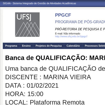
SIGAA - Sistema Integrado de Gestão de Atividades Acadêmicas
PPGCF
PROGRAMA DE PÓS-GRAD
PRÓ-REITORIA DE PESQUISA E
E-mail:
Não informado
http://www.ufsj.edu.br//ppgcf
Programa
Ensino
Projetos de Pesquisa
Calendário
Processos Selet
Banca de QUALIFICAÇÃO: MARI
Uma banca de QUALIFICAÇÃO de 
DISCENTE : MARINA VIEIRA
DATA : 01/02/2021
HORA: 15:00
LOCAL: Plataforma Remota