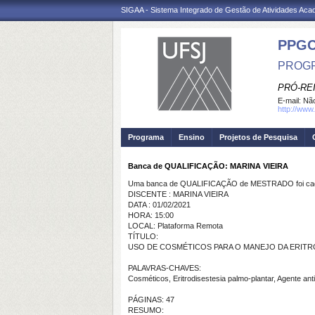
SIGAA - Sistema Integrado de Gestão de Atividades Ac
PPG
PROGR
PRÓ-RE
E-mail:
Não
http://www.
Programa
Ensino
Projetos de Pesquisa
Banca de QUALIFICAÇÃO: MARINA VIEIRA
Uma banca de QUALIFICAÇÃO de MESTRADO foi cada
DISCENTE : MARINA VIEIRA
DATA : 01/02/2021
HORA: 15:00
LOCAL: Plataforma Remota
TÍTULO:
USO DE COSMÉTICOS PARA O MANEJO DA ERITR
PALAVRAS-CHAVES:
Cosméticos, Eritrodisestesia palmo-plantar, Agente ant
PÁGINAS: 47
RESUMO: