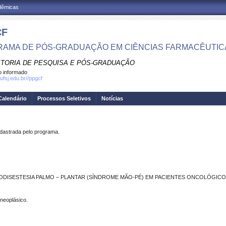
adêmicas
CF
AMA DE PÓS-GRADUAÇÃO EM CIÊNCIAS FARMACÊUTIC
ITORIA DE PESQUISA E PÓS-GRADUAÇÃO
 informado
ufsj.edu.br//ppgcf
Calendário
Processos Seletivos
Notícias
strada pelo programa.
ODISESTESIA PALMO – PLANTAR (SÍNDROME MÃO-PÉ) EM PACIENTES ONCOLÓGICO
ineoplásico.