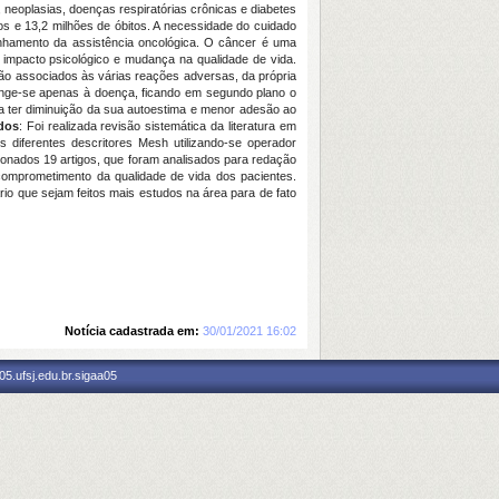
neoplasias, doenças respiratórias crônicas e diabetes
os e 13,2 milhões de óbitos. A necessidade do cuidado
nhamento da assistência oncológica. O câncer é uma
 impacto psicológico e mudança na qualidade de vida.
ão associados às várias reações adversas, da própria
ringe-se apenas à doença, ficando em segundo plano o
a ter diminuição da sua autoestima e menor adesão ao
dos
: Foi realizada revisão sistemática da literatura em
diferentes descritores Mesh utilizando-se operador
ionados 19 artigos, que foram analisados para redação
comprometimento da qualidade de vida dos pacientes.
o que sejam feitos mais estudos na área para de fato
Notícia cadastrada em:
30/01/2021 16:02
5.ufsj.edu.br.sigaa05