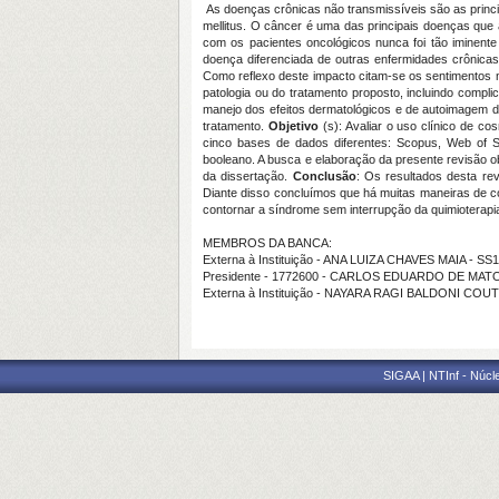
As doenças crônicas não transmissíveis são as princi
mellitus. O câncer é uma das principais doenças que 
com os pacientes oncológicos nunca foi tão iminen
doença diferenciada de outras enfermidades crônicas
Como reflexo deste impacto citam-se os sentimentos 
patologia ou do tratamento proposto, incluindo comp
manejo dos efeitos dermatológicos e de autoimagem d
tratamento.
Objetivo
(s): Avaliar o uso clínico de 
cinco bases de dados diferentes: Scopus, Web of S
booleano. A busca e elaboração da presente revisão
da dissertação.
Conclusão
: Os resultados desta re
Diante disso concluímos que há muitas maneiras de c
contornar a síndrome sem interrupção da quimioterapi
MEMBROS DA BANCA:
Externa à Instituição - ANA LUIZA CHAVES MAIA - SS
Presidente - 1772600 - CARLOS EDUARDO DE MA
Externa à Instituição - NAYARA RAGI BALDONI COUT
SIGAA | NTInf - Núcl