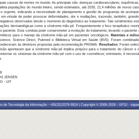
pais causas de mortes no mundo. As principais são: doenças cardiovasculares, isquêmicas, 
afeta populações do mundo inteiro, sendo estimados, até 2030, 21,4 milhões de novos cas
te e urgente, indicando a necessidade de planejamento e gestão de programas de acompa
 em virtude de poder provocar deformidades, dor e mutilações, trazendo, também, grande
negativos observados desde o momento do diagnóstico ao tratamento. Tais sentimentos est
licações dermatológicas como a síndrome mão-pé. Frequentemente o foco terapêutico rest
o paciente. Esta conduta pode comprometer a evolução do tratamento, levando o paciente 
cosméticos para o manejo da síndrome mão-pé em pacientes oncológicos.
Materiais e méto
cience, Science Direct, Pubmed e Biblioteca Virtual em Saúde (BVS). Foram combinados 
 obedeceram às diretrizes propostas pela recomendação PRISMA.
Resultados
: Foram selec
visão apontaram que a síndrome mão-pé implica prejuízo para o tratamento do câncer e 
ontornar os sintomas da síndrome mão-pé com o uso de cosméticos; entretanto, é necessári
a.
18
TOS JENSEN
O - UIT
eo de Tecnologia da Informação - +55(32)3379-5824 | Copyright © 2006-2026 - UFSJ - sigaa0