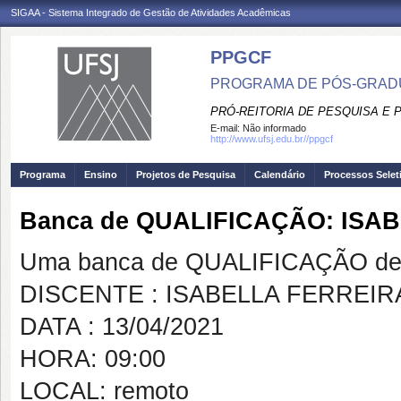
SIGAA - Sistema Integrado de Gestão de Atividades Acadêmicas
PPGCF
PROGRAMA DE PÓS-GRAD
PRÓ-REITORIA DE PESQUISA E
E-mail:
Não informado
http://www.ufsj.edu.br//ppgcf
Programa
Ensino
Projetos de Pesquisa
Calendário
Processos Selet
Banca de QUALIFICAÇÃO: ISA
Uma banca de QUALIFICAÇÃO de 
DISCENTE : ISABELLA FERREIRA
DATA : 13/04/2021
HORA: 09:00
LOCAL: remoto