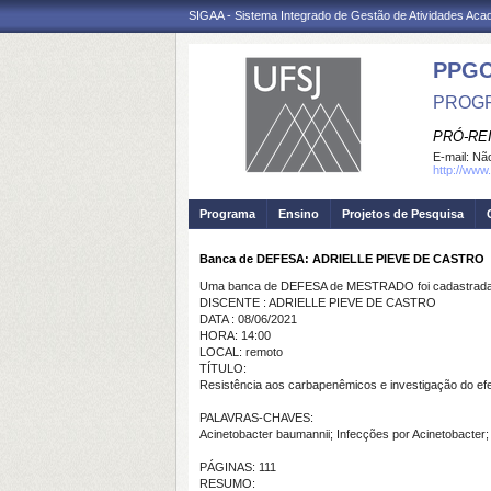
SIGAA - Sistema Integrado de Gestão de Atividades Ac
PPG
PROGR
PRÓ-RE
E-mail:
Não
http://www.
Programa
Ensino
Projetos de Pesquisa
Banca de DEFESA: ADRIELLE PIEVE DE CASTRO
Uma banca de DEFESA de MESTRADO foi cadastrada 
DISCENTE : ADRIELLE PIEVE DE CASTRO
DATA : 08/06/2021
HORA: 14:00
LOCAL: remoto
TÍTULO:
Resistência aos carbapenêmicos e investigação do efe
PALAVRAS-CHAVES:
Acinetobacter baumannii; Infecções por Acinetobacter
PÁGINAS: 111
RESUMO: