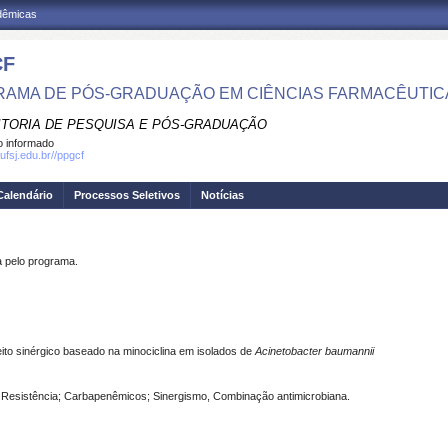
adêmicas
CF
AMA DE PÓS-GRADUAÇÃO EM CIÊNCIAS FARMACÊUTIC
ITORIA DE PESQUISA E PÓS-GRADUAÇÃO
 informado
ufsj.edu.br//ppgcf
Calendário
Processos Seletivos
Notícias
pelo programa.
ito sinérgico baseado na minociclina em isolados de
Acinetobacter baumannii
; Resistência; Carbapenêmicos; Sinergismo, Combinação antimicrobiana.