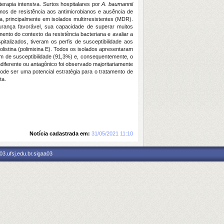
erapia intensiva. Surtos hospitalares por
A. baumannii
os de resistência aos antimicrobianos e ausência de
a, principalmente em isolados multirresistentes (MDR).
urança favorável, sua capacidade de superar muitos
nto do contexto da resistência bacteriana e avaliar a
alizados, tiveram os perfis de susceptibilidade aos
listina (polimixina E). Todos os isolados apresentaram
gem de susceptibilidade (91,3%) e, consequentemente, o
diferente ou antagônico foi observado majoritariamente
de ser uma potencial estratégia para o tratamento de
ta.
Notícia cadastrada em:
31/05/2021 11:10
3.ufsj.edu.br.sigaa03