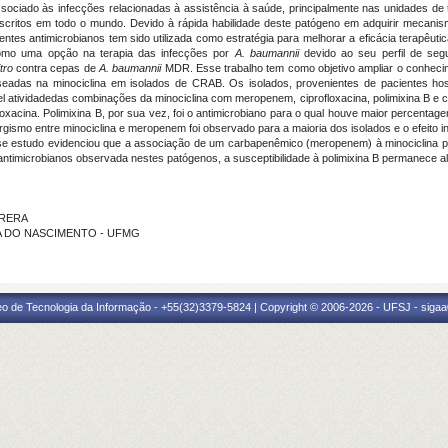
ociado às infecções relacionadas à assistência à saúde, principalmente nas unidades de t
critos em todo o mundo. Devido à rápida habilidade deste patógeno em adquirir mecanism
ntes antimicrobianos tem sido utilizada como estratégia para melhorar a eficácia terapêutic
como uma opção na terapia das infecções por
A. baumannii
devido ao seu perfil de seg
itro
contra cepas de
A. baumannii
MDR. Esse trabalho tem como objetivo ampliar o conhecime
adas na minociclina em isolados de CRAB. Os isolados, provenientes de pacientes hospit
l atividadedas combinações da minociclina com meropenem, ciprofloxacina, polimixina B e co
loxacina. Polimixina B, por sua vez, foi o antimicrobiano para o qual houve maior percenta
gismo entre minociclina e meropenem foi observado para a maioria dos isolados e o efeito in
Esse estudo evidenciou que a associação de um carbapenêmico (meropenem) à minociclina po
antimicrobianos observada nestes patógenos, a susceptibilidade à polimixina B permanece al
ERRERA
AGA DO NASCIMENTO - UFMG
eo de Tecnologia da Informação - +55(32)3379-5824 | Copyright © 2006-2026 - UFSJ - sigaa0