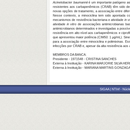
Acinetobacter baumannii
é um importante patógeno ass
resistentes aos carbapenêmicos (CRAB) têm sido des
novas opções de tratamento, a associação entre difere
Nesse contexto, a minociclina tem sido apontada 
mecanismos de resistência bacteriana e atividade
in v
atividade
in vitro
de associações antimicrobianas base
antimicrobianos determinados e investigadas a possíve
resistência em alto nível aos carbapenêmicos e ciprof
que apresentou maior potência (CIM50: 1 μg/mL). Siner
para a associação entre minociclina e polimixinas. 
infecções por CRAB e, apesar da alta resistência aos 
MEMBROS DA BANCA:
Presidente - 1971548 - CRISTINA SANCHES
Externa à Instituição - KARINA MARJORIE SILVA H
Externa à Instituição - MARIANA MARTINS GONZ
SIGAA | NTInf - Núcl