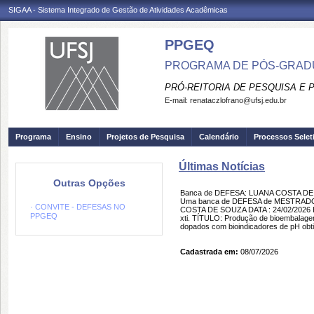
SIGAA - Sistema Integrado de Gestão de Atividades Acadêmicas
PPGEQ
PROGRAMA DE PÓS-GRAD
PRÓ-REITORIA DE PESQUISA E
E-mail:
renataczlofrano@ufsj.edu.br
Programa
Ensino
Projetos de Pesquisa
Calendário
Processos Selet
Últimas Notícias
Outras Opções
Banca de DEFESA: LUANA COSTA D
Uma banca de DEFESA de MESTRADO f
· CONVITE - DEFESAS NO
COSTA DE SOUZA DATA : 24/02/2026 H
PPGEQ
xti. TÍTULO: Produção de bioembalagen
dopados com bioindicadores de pH obtid
Cadastrada em:
08/07/2026