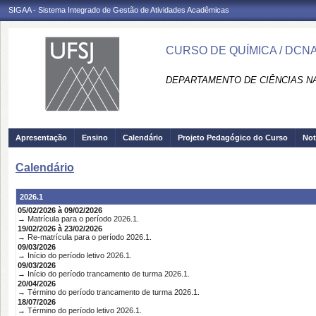
SIGAA - Sistema Integrado de Gestão de Atividades Acadêmicas
CURSO DE QUÍMICA / DCN
DEPARTAMENTO DE CIÊNCIAS NA
Apresentação
Ensino
Calendário
Projeto Pedagógico do Curso
Not
Calendário
2026.1
05/02/2026 à 09/02/2026
→ Matrícula para o período 2026.1.
19/02/2026 à 23/02/2026
→ Re-matrícula para o período 2026.1.
09/03/2026
→ Início do período letivo 2026.1.
09/03/2026
→ Início do período trancamento de turma 2026.1.
20/04/2026
→ Término do período trancamento de turma 2026.1.
18/07/2026
→ Término do período letivo 2026.1.