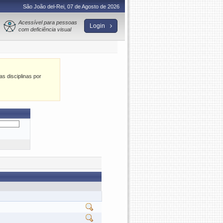
São João del-Rei, 07 de Agosto de 2026
Acessível para pessoas
Login
com deficiência visual
as disciplinas por