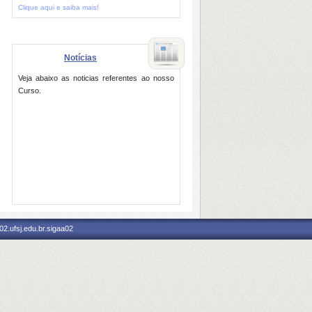
Clique aqui e saiba mais!
Notícias
Veja abaixo as noticias referentes ao nosso
Curso.
2.ufsj.edu.br.sigaa02