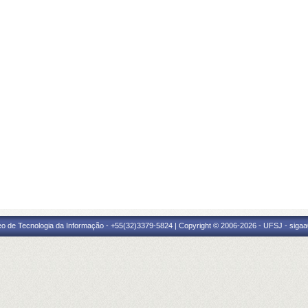
eo de Tecnologia da Informação - +55(32)3379-5824 | Copyright © 2006-2026 - UFSJ - sigaa0