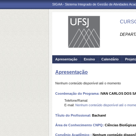
SIGAA - Sistema Integrado de Gestão de Atividades Ac
CURSO
DEPART
Apresentação
Ensino
Calendário
Projet
Apresentação
Nenhum conteúdo disponível até o momento
Coordenação do Programa:
IVAN CARLOS DOS S
Telefone/Ramal:
E-mail:
Nenhum conteúdo disponível até o mome
Título do Profissional:
Bacharel
Área de Conhecimento CNPQ:
Ciências Biológica
Convênio Acadêmico :
Nenhum conteúdo disponí