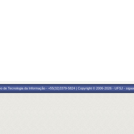
eo de Tecnologia da Informação - +55(32)3379-5824 | Copyright © 2006-2026 - UFSJ - sigaa0