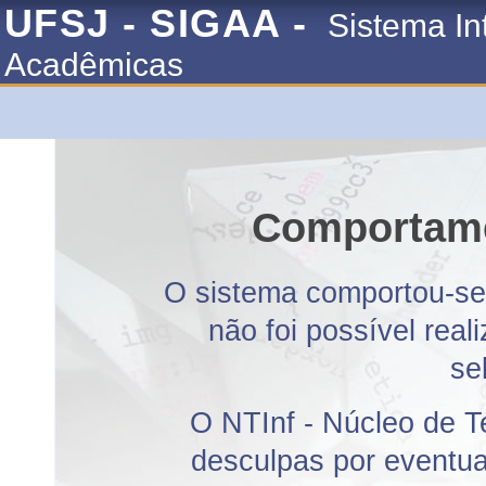
UFSJ - SIGAA -
Sistema In
Acadêmicas
Comportame
O sistema comportou-se 
não foi possível rea
se
O NTInf - Núcleo de T
desculpas por eventuai