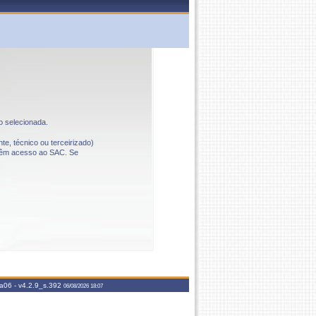
o selecionada.
te, técnico ou terceirizado)
o têm acesso ao SAC. Se
aa06 -
v4.2.9_s.392
06/08/2026 18:07