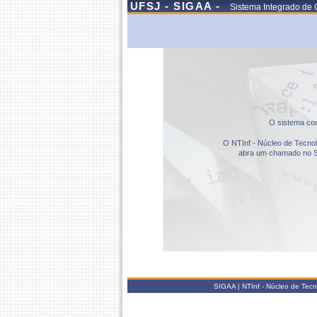
UFSJ - SIGAA -
Sistema Integrado de 
O sistema com
O NTInf - Núcleo de Tecnolo
abra um chamado no S
SIGAA | NTInf - Núcleo de Tec