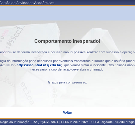
Gestão de Atividades Acadêmicas
Comportamento Inesperado!
portou-se de forma inesperada e por isso não foi possível realizar com sucesso a operaçã
gia da Informação pede desculpas por eventuais transtornos e solicita que o usuário (docen
AC-NTInf (
https://sac-ntinf.ufsj.edu.br/
), que vamos tratar o incidente. Obs.: alunos nã
necessário, a coordenação deve abrir o chamado.
Gratos pela compreensão.
Voltar
nologia da Informação - +55(32)3379-5824 | UFRN © 2006-2026 - UFSJ - sigaa06.ufsj.edu.br.sig