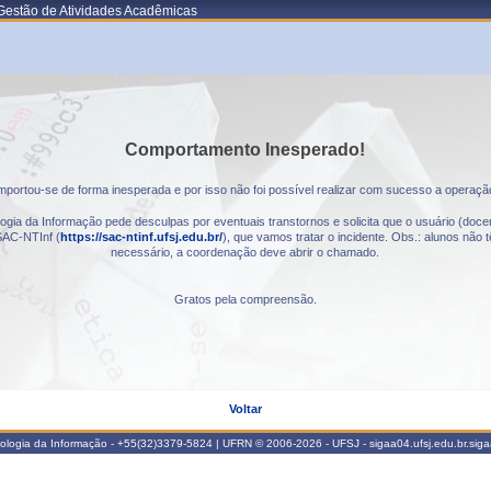
Gestão de Atividades Acadêmicas
Comportamento Inesperado!
portou-se de forma inesperada e por isso não foi possível realizar com sucesso a operaçã
gia da Informação pede desculpas por eventuais transtornos e solicita que o usuário (docen
AC-NTInf (
https://sac-ntinf.ufsj.edu.br/
), que vamos tratar o incidente. Obs.: alunos nã
necessário, a coordenação deve abrir o chamado.
Gratos pela compreensão.
Voltar
nologia da Informação - +55(32)3379-5824 | UFRN © 2006-2026 - UFSJ - sigaa04.ufsj.edu.br.sig