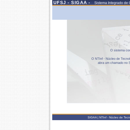
UFSJ - SIGAA -
Sistema Integrado de 
O sistema com
O NTInf - Núcleo de Tecnolo
abra um chamado no S
SIGAA | NTInf - Núcleo de Tec