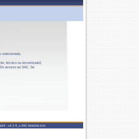
o selecionada.
te, técnico ou terceirizado)
o têm acesso ao SAC. Se
aa04 -
v4.2.9_s.392
06/08/2026 10:33