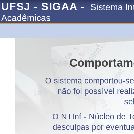
UFSJ - SIGAA -
Sistema In
Acadêmicas
Comportame
O sistema comportou-se 
não foi possível rea
se
O NTInf - Núcleo de T
desculpas por eventuai