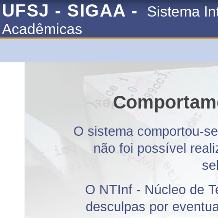
UFSJ - SIGAA -
Sistema In
Acadêmicas
Comportame
O sistema comportou-se 
não foi possível rea
se
O NTInf - Núcleo de T
desculpas por eventuai