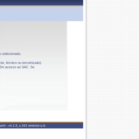
o selecionada.
te, técnico ou terceirizado)
o têm acesso ao SAC. Se
aa04 -
v4.2.9_s.392
06/08/2026 11:35