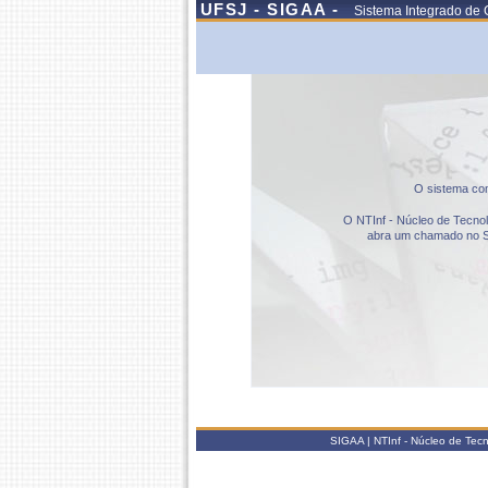
UFSJ - SIGAA -
Sistema Integrado de 
O sistema com
O NTInf - Núcleo de Tecnolo
abra um chamado no S
SIGAA | NTInf - Núcleo de Tec