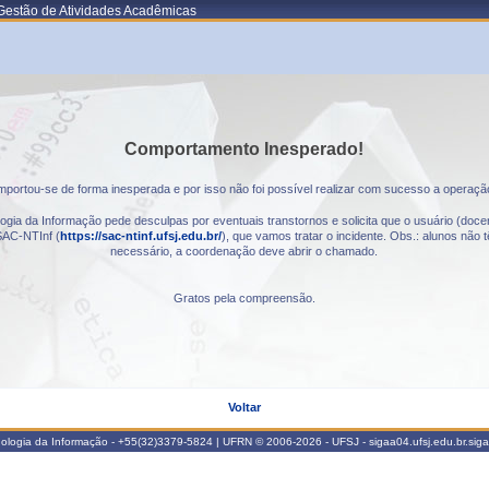
Gestão de Atividades Acadêmicas
Comportamento Inesperado!
portou-se de forma inesperada e por isso não foi possível realizar com sucesso a operaçã
gia da Informação pede desculpas por eventuais transtornos e solicita que o usuário (docen
AC-NTInf (
https://sac-ntinf.ufsj.edu.br/
), que vamos tratar o incidente. Obs.: alunos nã
necessário, a coordenação deve abrir o chamado.
Gratos pela compreensão.
Voltar
nologia da Informação - +55(32)3379-5824 | UFRN © 2006-2026 - UFSJ - sigaa04.ufsj.edu.br.sig