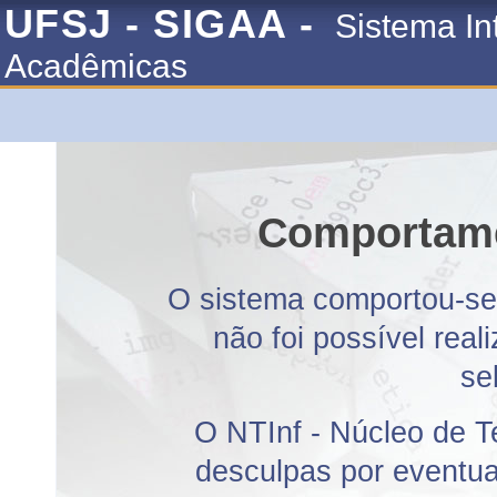
UFSJ - SIGAA -
Sistema In
Acadêmicas
Comportame
O sistema comportou-se 
não foi possível rea
se
O NTInf - Núcleo de T
desculpas por eventuai