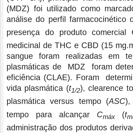
(MDZ) foi utilizado como marcado
análise do perfil farmacocinétic
presença do produto comercia
medicinal de THC e CBD (15 mg.
sangue foram realizadas em te
plasmáticas de MDZ foram determ
eficiência (CLAE). Foram determi
vida plasmática (
t
), clearence to
1/2
plasmática versus tempo (
ASC
)
tempo para alcançar
C
(
t
máx
m
administração dos produtos deriv