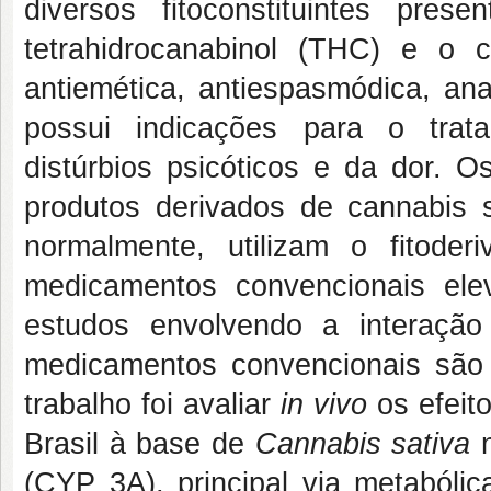
diversos fitoconstituintes pr
tetrahidrocanabinol (THC) e o 
antiemética, antiespasmódica, ana
possui indicações para o trata
distúrbios psicóticos e da dor. O
produtos derivados de cannabis 
normalmente, utilizam o fitode
medicamentos convencionais ele
estudos envolvendo a interaçã
medicamentos convencionais são e
trabalho foi avaliar
in vivo
os efeit
Brasil à base de
Cannabis sativa
n
(CYP 3A), principal via metabóli